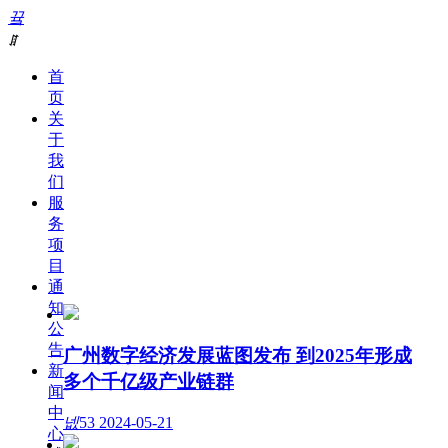
끀
ꁲ
首
页
关
于
我
们
服
务
项
目
通
知
公
告
广州数字经济发展蓝图发布 到2025年形成
新
多个千亿级产业链群
闻
中
넶
53
2024-05-21
心