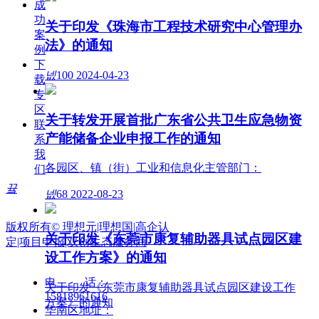
成
功
关于印发《珠海市工程技术研究中心管理办
案
法》的通知
例
下
넶
100
2024-04-23
载
专
区
关于转发开展首批广东省公共卫生应急物资
联
产能储备企业申报工作的通知
系
我
各园区、镇（街）工业和信息化主管部门：
们
通知公告
끀
넶
68
2022-08-23
版权所有©
理想元|理想国|高企认
关于印发《东莞市康复辅助器具试点园区建
定|项目申报|双创生态服务商
设工作方案》的通知
电          话：
关于印发《东莞市康复辅助器具试点园区建设工作
15818961616
方案》的通知
华南区地址：