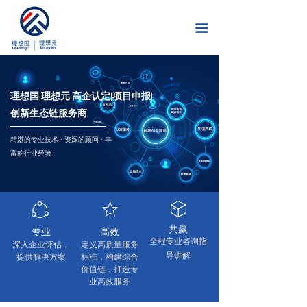
首页
끀
关于我们
服务项目
理想国|理想元|高企认定|项目申报|
通知公告
创新生态链服务商
新闻中心
精湛的专业技术 · 资深的顾问 · 丰
富的行业经验
成功案例
下载专区
ꁢ
ꄃ
ꁦ
共赢
联系我们
专业
高效
全程专业咨询指
深入企业评估，
定义高质量服务
导讲解
提供解决方案
标准，构建综合
价值链，打造专
业高效服务