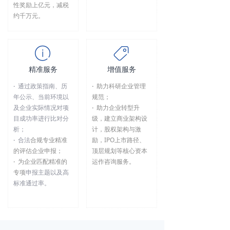
性奖励上亿元，减税
约千万元。
ꂔ
ꁰ
精准服务
增值服务
·
通过政策指南、历
·
助力科研企业管理
年公示、当前环境以
规范；
及企业实际情况对项
·
助力企业转型升
目成功率进行比对分
级，建立商业架构设
析；
计，股权架构与激
·
合法
合规专业精准
励，IPO上市路径、
的评估企业申报；
顶层规划等核心资本
·
为企业匹配精准的
运作咨询服务。
专项
申报主题以及高
标准通过率。